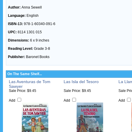
Author:
Anna Sewell
Language:
English
ISBN-13:
978-1-60340-091-6
UPC:
8114 1301 015
Dimensions:
6 x 9 inches
Reading Level:
Grade 3-8
Publisher:
Baronet Books
On The Same Shelf...
Las Aventuras de Tom
Las Isla del Tesoro
La Lla
Sawyer
Sale Price: $9.45
Sale Price: $9.45
Sale Pri
Add
Add
Add