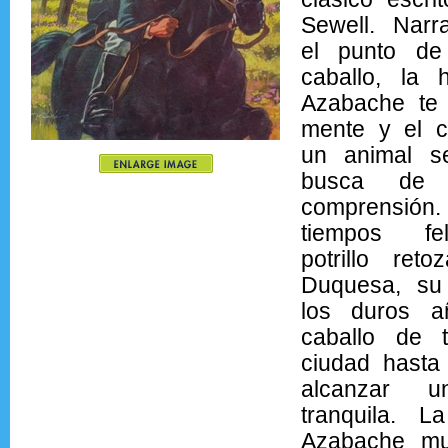
Sewell. Nar
el punto de
caballo, la h
Azabache te 
mente y el 
un animal s
busca de
comprensió
tiempos fe
potrillo ret
Duquesa, su
los duros 
caballo de 
ciudad hasta 
alcanzar u
tranquila. 
Azabache mu