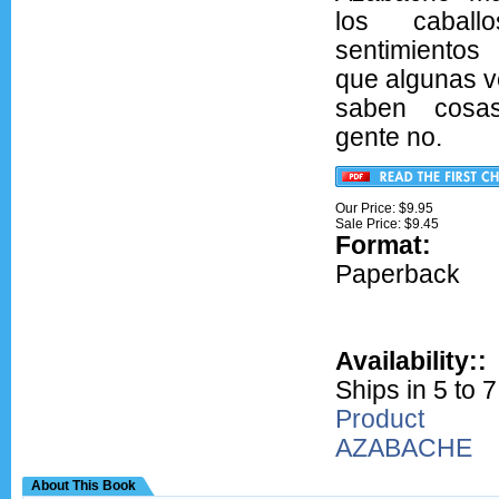
los caball
sentimientos
que algunas v
saben cosa
gente no.
Our Price: $9.95
Sale Price: $
9.45
Format:
Ove
Paperback
Availability::
Ships in 5 to 
Product
AZABACHE
About This Book