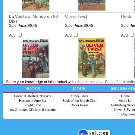
La Vuelta al Mundo en 80
Oliver Twist
Heidi
Dias
Sale Price: $9.45
Sale Price: $9.45
Sale Pri
Add
Add
Add
Share your knowledge of this product with other customers...
Be the first to writ
BOOKS
MORE
INFORMATI
Great Illustrated Classics
Other Titles
Home
Heroes of America
Book of the Month Club
About Us
Fright Time
Order Form
Publishing Serv
Los Grandes Clásicos Ilustrados
News & Even
Employment